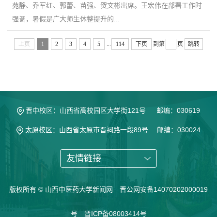
苑静、乔军红、郭蕾、苗强、贺文彬出席。王宏伟在部署工作时
强调，暑假是广大师生休整提升的...
...
上页
1
2
3
4
5
114
下页
到第
页
跳转
晋中校区：山西省高校园区大学街121号 邮编：030619
太原校区：山西省太原市晋祠路一段89号 邮编：030024
友情链接
版权所有 © 山西中医药大学新闻网 晋公网安备14070202000019
号 晋ICP备08003414号