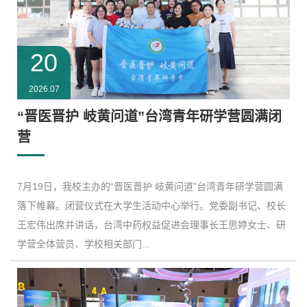
20
2026.07
“晋医晋护 岐黄问道”台湾青年研学营圆满闭
营
7月19日，我校主办的“晋医晋护 岐黄问道”台湾青年研学营圆满
落下帷幕。闭营仪式在大学生活动中心举行。党委副书记、校长
王宏伟出席并讲话，台湾中药权益促进会理事长王思婷女士、研
学营全体营员、学校相关部门...